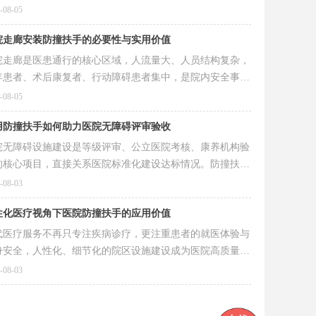
位优化，更加贴合老人、术后患者、肢体不便人群的使用习
-08-05
，大幅提升通行舒适度与安全性。
院走廊安装防撞扶手的必要性与实用价值
院走廊是医患通行的核心区域，人流量大、人员结构复杂，
年患者、术后康复者、行动障碍患者集中，是院内安全事故
高发区域。为全面提升病区安全等级，规范安装医用防撞扶
-08-05
，成为现代医院基础建设的硬性要求，也是无障碍环境建设
用防撞扶手如何助力医院无障碍评审验收
重要组成部分。
院无障碍设施建设是等级评审、公立医院考核、康养机构验
的核心项目，直接关系医院标准化建设达标情况。防撞扶手
为无障碍体系的核心组成部分，其材质、安装、性能、布局
-08-03
有明确的国家规范标准，是验收核查的重点内容，不可或
性化医疗视角下医院防撞扶手的应用价值
。
代医疗服务不再只专注疾病诊疗，更注重患者的就医体验与
身安全，人性化、细节化的院区设施建设成为医院高质量发
的重要标志。医院防撞扶手作为基础无障碍设施，看似不起
-08-03
，却是体现医疗人文关怀的核心细节，广泛铺设在医院走
、病房、康复区、电梯出入口等关键位置。