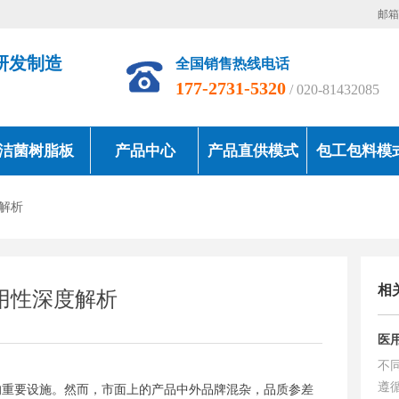
邮箱地
研发制造
全国销售热线电话
177-2731-5320
/ 020-81432085
洁菌树脂板
产品中心
产品直供模式
包工包料模
解析
相
用性深度解析
医
不
遵
的重要设施。然而，市面上的产品中外品牌混杂，品质参差