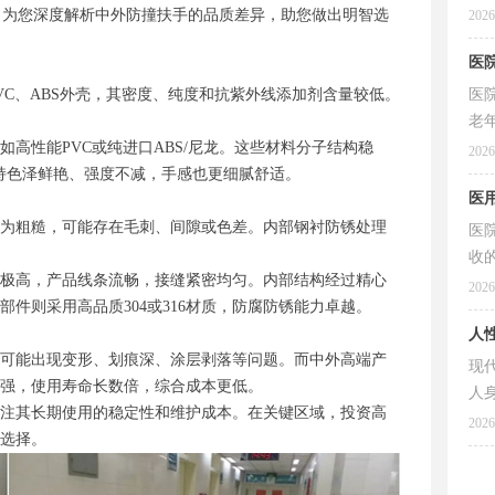
方
，为您深度解析中外防撞扶手的品质差异，助您做出明智选
2026
惯
医
VC、ABS外壳，其密度、纯度和抗紫外线添加剂含量较低。
医
老
如高性能PVC或纯进口ABS/尼龙。这些材料分子结构稳
的
2026
持色泽鲜艳、强度不减，手感也更细腻舒适。
手
医
的
为粗糙，可能存在毛刺、间隙或色差。内部钢衬防锈处理
医
收
极高，产品线条流畅，接缝紧密均匀。内部结构经过精心
作
2026
件则采用高品质304或316材质，防腐防锈能力卓越。
都
人
缺
可能出现变形、划痕深、涂层剥落等问题。而中外高端产
现
强，使用寿命长数倍，综合成本更低。
人
注其长期使用的稳定性和维护成本。在关键区域，投资高
展
2026
选择。
眼
廊