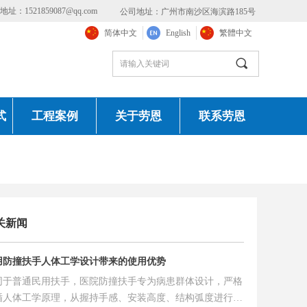
址：1521859087@qq.com
公司地址：广州市南沙区海滨路185号
简体中文
English
繁體中文
끠
式
工程案例
关于劳恩
联系劳恩
关新闻
用防撞扶手人体工学设计带来的使用优势
同于普通民用扶手，医院防撞扶手专为病患群体设计，严格
循人体工学原理，从握持手感、安装高度、结构弧度进行全