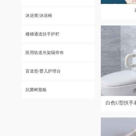
沐浴凳/沐浴椅
楼梯通道扶手护栏
医用轨道吊架隔帘布
盲道垫/婴儿护理台
抗菌树脂板
白色U型扶手
碍