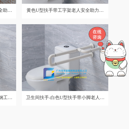
全助力
黄色U型扶手带工字架老人安全助力扶
手
手杆无障碍助立坐便器扶手
钢工字
卫生间扶手-白色U型扶手带小脚老人安
立坐便
全助力扶手杆无障碍助立坐便器马桶扶
手